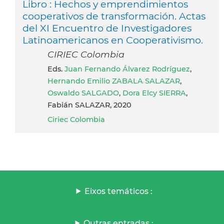
Libro : Hechos y emprendimientos
cooperativos de transformación. Actas
del XI Encuentro de Investigadores
Latinoamericanos en Cooperativismo.
CIRIEC Colombia
Eds.
Juan Fernando Álvarez Rodríguez
,
Hernando Emilio ZABALA SALAZAR
,
Oswaldo SALGADO
,
Dora Elcy SIERRA
,
Fabián SALAZAR, 2020
Ciriec Colombia
Eixos temáticos :
Outras entradas :