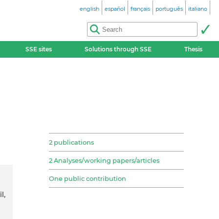
english
español
français
português
italiano
SSE sites
Solutions through SSE
Thesis
2 publications
2 Analyses/working papers/articles
One public contribution
l,