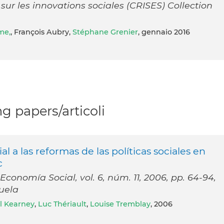
ur les innovations sociales (CRISES) Collection
me,
, François Aubry,
Stéphane Grenier
, gennaio 2016
g papers/articoli
l a las reformas de las políticas sociales en
c
onomía Social, vol. 6, núm. 11, 2006, pp. 64-94,
uela
l Kearney
,
Luc Thériault
,
Louise Tremblay
, 2006