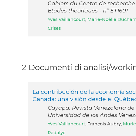
Cahiers du Centre de recherche s
Études théoriques - n° ET1601
Yves Vaillancourt
,
Marie-Noëlle Duchar
Crises
2 Documenti di analisi/workin
La contribución de la economía socia
Canada: una visión desde el Québe
Cayapa. Revista Venezolana de Ec
Universidad de los Andes Venez
Yves Vaillancourt
, François Aubry,
Murie
Redalyc