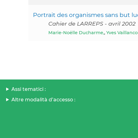
Portrait des organismes sans but luc
Cahier de LARREPS - avril 2002
Marie-Noëlle Ducharme,
,
Yves Vaillanco
Assi tematici :
Altre modalità d’accesso :