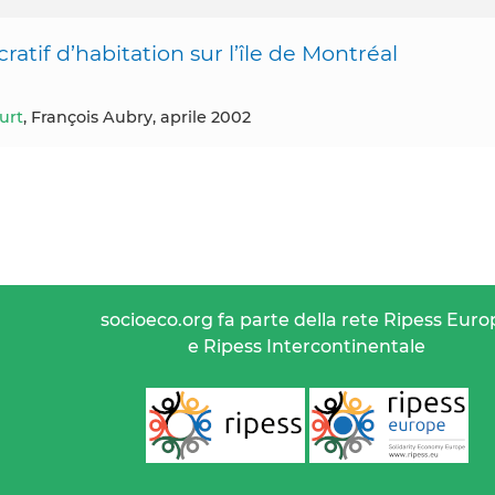
ratif d’habitation sur l’île de Montréal
urt
, François Aubry, aprile 2002
socioeco.org fa parte della rete Ripess Euro
e Ripess Intercontinentale