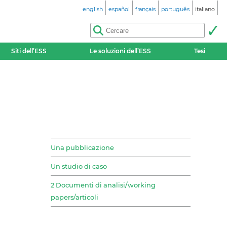
english
español
français
português
italiano
Siti dell’ESS
Le soluzioni dell’ESS
Tesi
Una pubblicazione
Un studio di caso
2 Documenti di analisi/working
papers/articoli