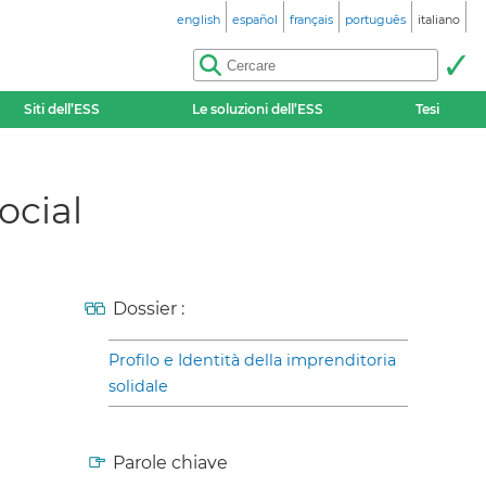
english
español
français
português
italiano
Siti dell’ESS
Le soluzioni dell’ESS
Tesi
ocial
Dossier :
Profilo e Identità della imprenditoria
solidale
Parole chiave