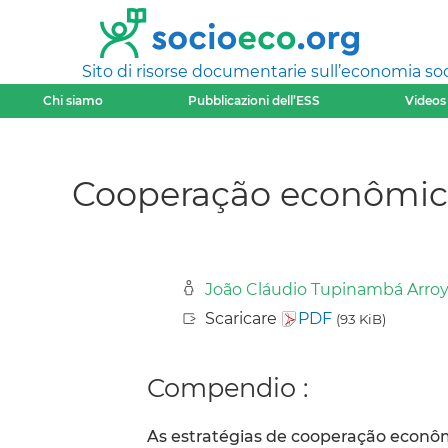
Sito di risorse documentarie sull’economia soci
Chi siamo
Pubblicazioni dell’ESS
Videos
Cooperação econômica
João Cláudio Tupinambá Arro
Scaricare
PDF
(93 KiB)
Compendio :
As estratégias de cooperação econôm