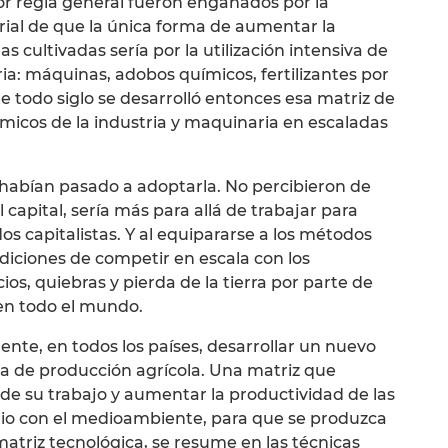
or regla general fueron engañados por la
rial de que la única forma de aumentar la
as cultivadas sería por la utilización intensiva de
ia: máquinas, adobos químicos, fertilizantes por
te todo siglo se desarrolló entonces esa matriz de
icos de la industria y maquinaria en escaladas
habían pasado a adoptarla. No percibieron de
 capital, sería más para allá de trabajar para
s capitalistas. Y al equipararse a los métodos
ndiciones de competir en escala con los
cios, quiebras y pierda de la tierra por parte de
 en todo el mundo.
te, en todos los países, desarrollar un nuevo
a de producción agrícola. Una matriz que
 de su trabajo y aumentar la productividad de las
brio con el medioambiente, para que se produzca
atriz tecnológica, se resume en las técnicas