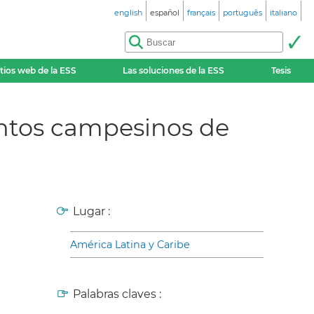
english
español
français
português
italiano
itios web de la ESS
Las soluciones de la ESS
Tesis
ientos campesinos de
Lugar :
América Latina y Caribe
Palabras claves :