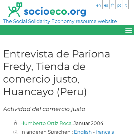
en
es
fr
pt
it
The Social Solidarity Economy resource website
Entrevista de Pariona
Fredy, Tienda de
comercio justo,
Huancayo (Peru)
Actividad del comercio justo
Humberto Ortiz Roca
, Januar 2004
In anderen Sprachen :
English
-
français