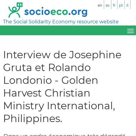
en
es
fr
pt
it
The Social Solidarity Economy resource website
Interview de Josephine
Gruta et Rolando
Londonio - Golden
Harvest Christian
Ministry International,
Philippines.
Dans un cadre économique très dégradé,