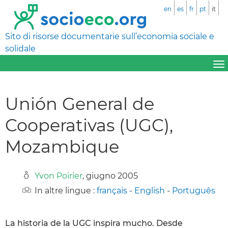
en
es
fr
pt
it
Sito di risorse documentarie sull’economia sociale e
solidale
Unión General de
Cooperativas (UGC),
Mozambique
Yvon Poirier
, giugno 2005
In altre lingue :
français
-
English
-
Português
La historia de la UGC inspira mucho. Desde