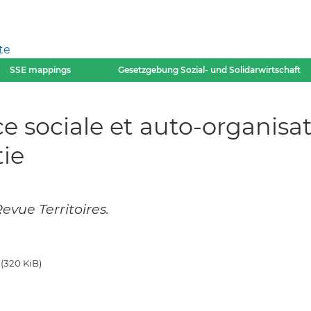
te
SSE mappings
Gesetzgebung Sozial- und Solidarwirtschaft
ice sociale et auto-organis
tie
evue Territoires.
(320 KiB)