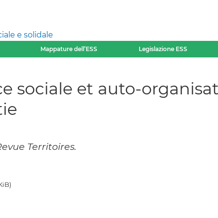
ale e solidale
Mappature dell’ESS
Legislazione ESS
ice sociale et auto-organis
tie
evue Territoires.
KiB)