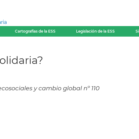
ria
Cartografías de la ESS
Legislación de la ESS
S
olidaria?
ecosociales y cambio global nº 110