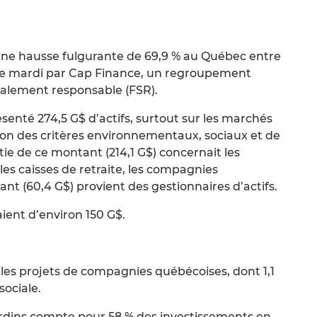
ne hausse fulgurante de 69,9 % au Québec entre
iée mardi par Cap Finance, un regroupement
cialement responsable (FSR).
senté 274,5 G$ d’actifs, surtout sur les marchés
 selon des critères environnementaux, sociaux et de
e de ce montant (214,1 G$) concernait les
les caisses de retraite, les compagnies
ant (60,4 G$) provient des gestionnaires d’actifs.
aient d’environ 150 G$.
 les projets de compagnies québécoises, dont 1,1
ociale.
ardins compte pour 58 % des investissements en