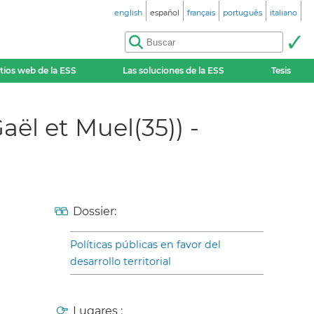
english
español
français
português
italiano
itios web de la ESS
Las soluciones de la ESS
Tesis
ël et Muel(35)) -
Dossier:
Políticas públicas en favor del
desarrollo territorial
Lugares :