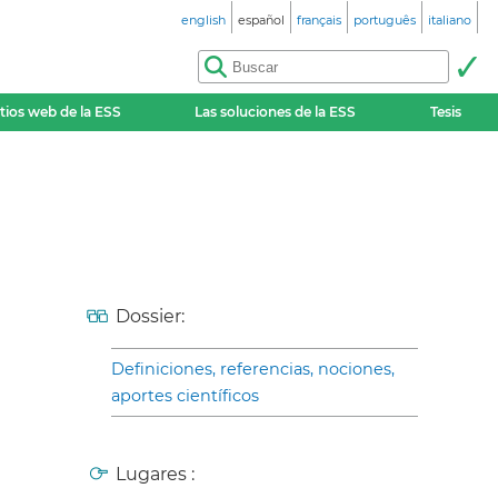
english
español
français
português
italiano
itios web de la ESS
Las soluciones de la ESS
Tesis
Dossier:
Definiciones, referencias, nociones,
aportes científicos
Lugares :