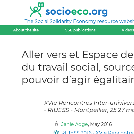
The Social Solidarity Economy resource websi
About the site
SSE publications
Videos
Aller vers et Espace d
du travail social, sour
pouvoir d’agir égalitai
XVIe Rencontres Inter-univivers
- RIUESS - Montpellier, 25.27 m
Janie Adge
, May 2016
RIUESS 2016 - XVIe Rencontres