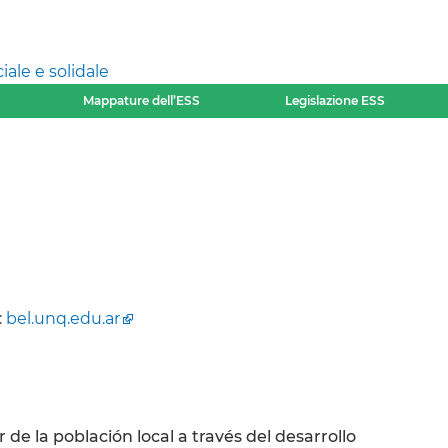
ale e solidale
Mappature dell’ESS
Legislazione ESS
:
bel.unq.edu.ar
r de la población local a través del desarrollo