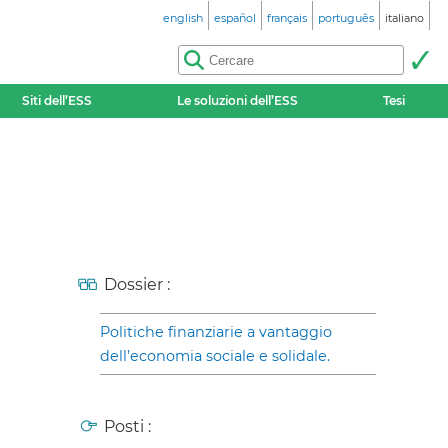
english
español
français
português
italiano
Siti dell’ESS
Le soluzioni dell’ESS
Tesi
Dossier :
Politiche finanziarie a vantaggio
dell’economia sociale e solidale.
Posti :