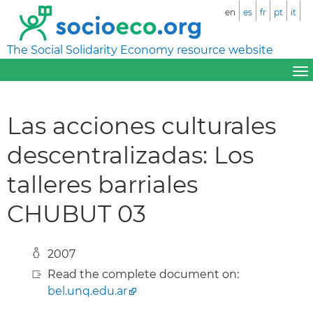
en
es
fr
pt
it
The Social Solidarity Economy resource website
Las acciones culturales
descentralizadas: Los
talleres barriales
CHUBUT 03
2007
Read the complete document on:
bel.unq.edu.ar