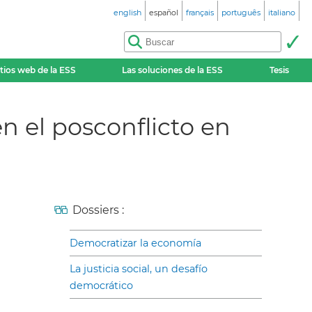
english
español
français
português
italiano
itios web de la ESS
Las soluciones de la ESS
Tesis
n el posconflicto en
Dossiers :
Democratizar la economía
La justicia social, un desafío
democrático