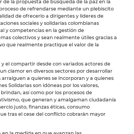
or de la propuesta de búsqueda de la paz en la
roceso de refrendarse mediante un plebiscito
alidad de ofrecerlo a dirigentes y líderes de
aciones sociales y solidarias colombianas
ial y competencias en la gestión de
as colectivos y sean realmente útiles gracias a
o que realmente practique el valor de la
a y el compartir desde con variados actores de
 un clamor en diversos sectores por desarrollar
arraiguen a quienes se incorporan y a quienes
nes Solidarias son idóneas por los valores,
brindan, así como por los procesos de
ativismo, que generan y amalgaman ciudadanía
rcio justo, finanzas éticas, consumo
ue tras el cese del conflicto cobrarán mayor
 en la medida en que avanzan las