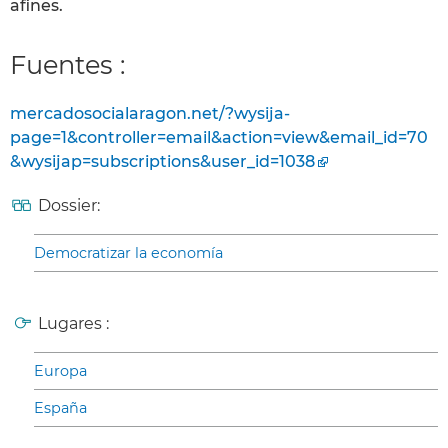
afines.
Fuentes :
mercadosocialaragon.net/?wysija-
page=1&controller=email&action=view&email_id=70
&wysijap=subscriptions&user_id=1038
Dossier:
Democratizar la economía
Lugares :
Europa
España