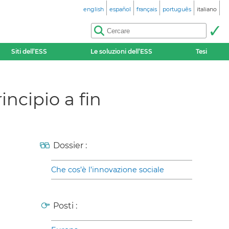
english
español
français
português
italiano
Siti dell’ESS
Le soluzioni dell’ESS
Tesi
incipio a fin
Dossier :
Che cos’è l’innovazione sociale
Posti :