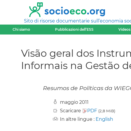
Sito di risorse documentarie sull’economia soci
Chi siamo
Pubblicazioni dell’ESS
Videos
Visão geral dos Instr
Informais na Gestão de
Resumos de Políticas da WIEGO
maggio 2011
Scaricare
PDF
(2,8 MiB)
In altre lingue :
English