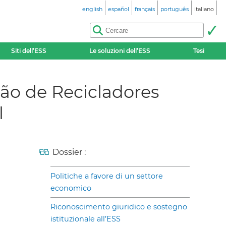
english
español
français
português
italiano
Siti dell’ESS
Le soluzioni dell’ESS
Tesi
são de Recicladores
l
Dossier :
Politiche a favore di un settore
economico
Riconoscimento giuridico e sostegno
istituzionale all’ESS