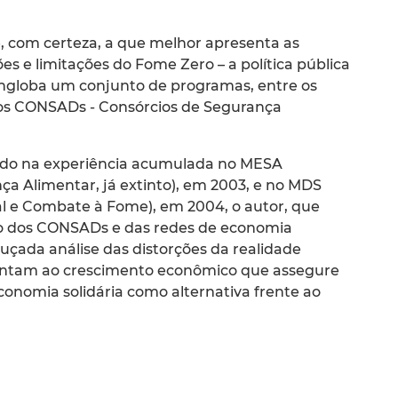
́, com certeza, a que melhor apresenta as
s e limitações do Fome Zero – a política pública
engloba um conjunto de programas, entre os
 os CONSADs - Consórcios de Segurança
dado na experiência acumulada no MESA
nça Alimentar, já extinto), em 2003, e no MDS
al e Combate à Fome), em 2004, o autor, que
̃o dos CONSADs e das redes de economia
guçada análise das distorções da realidade
esentam ao crescimento econômico que assegure
conomia solidária como alternativa frente ao