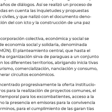
ños de diálogos. Así se realizó un proceso de
adas en cuenta las inquietudes y propuestas
y civiles, y que nalizó con el documento deno­
́n del con icto y la construcción de una paz
rporación colectiva, económica y social se
 de economía social y solidaria, denominada
ÚN). El planteamiento central, que hasta el
a organización sirva de paraguas a un conjunto
los diferentes territorios, abrigando inicia­ tivas
urismo, comercialización, nanciación y consumo,
erar circuitos económicos.
entrado progresivamente la oferta institucio­
ros para la realización de proyectos comunes, el
 temporal para los excombatientes, acceso a la
mo la presencia en emisoras para la convivencia
términos, para el cumplimiento de las garan­ tías