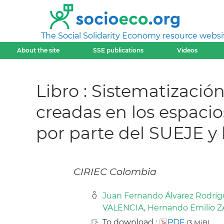
The Social Solidarity Economy resource websi
About the site
SSE publications
Videos
Libro : Sistematizació
creadas en los espacios
por parte del SUEJE y
CIRIEC Colombia
Juan Fernando Álvarez Rodríg
VALENCIA
,
Hernando Emilio 
To download :
PDF
(3 MiB)