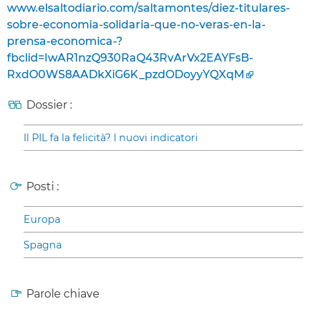
www.elsaltodiario.com/saltamontes/diez-titulares-
sobre-economia-solidaria-que-no-veras-en-la-
prensa-economica-?
fbclid=IwAR1nzQ930RaQ43RvArVx2EAYFsB-
RxdO0WS8AADkXiG6K_pzdODoyyYQXqM
Dossier :
Il PIL fa la felicità? I nuovi indicatori
Posti :
Europa
Spagna
Parole chiave