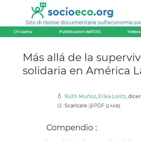
Sito di risorse documentarie sull’economia soci
Chi siamo
Pubblicazioni dell’ESS
Videos
Más allá de la supervi
solidaria en América L
Ruth Muñoz
,
Erika Loritz
, dic
Scaricare
PDF
(2 MiB)
Compendio :