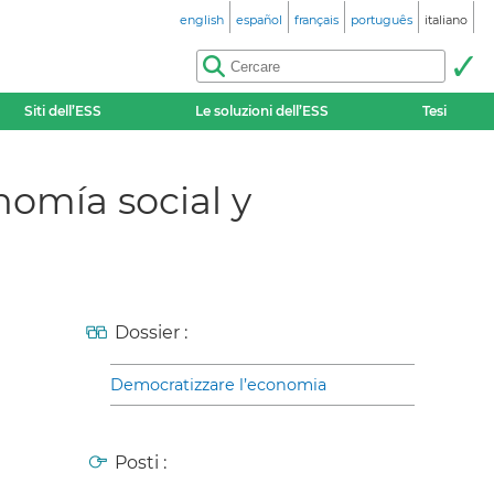
english
español
français
português
italiano
Siti dell’ESS
Le soluzioni dell’ESS
Tesi
nomía social y
Dossier :
Democratizzare l’economia
Posti :