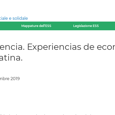
ale e solidale
Mappature dell’ESS
Legislazione ESS
vencia. Experiencias de eco
atina.
embre 2019