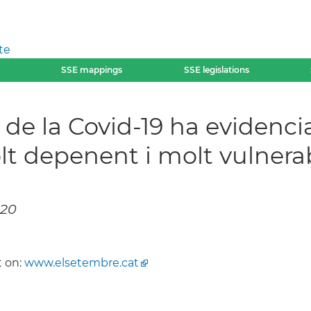
te
SSE mappings
SSE legislations
si de la Covid-19 ha evidenc
lt depenent i molt vulnera
020
 on:
www.elsetembre.cat