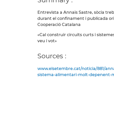
Entrevista a Annaïs Sastre, sòcia treb
durant el confinament i publicada or
Cooperació Catalana
«Cal construir circuits curts i sistem
veu i vot»
Sources :
www.elsetembre.cat/noticia/881/annai
sistema-alimentari-molt-depenent-m