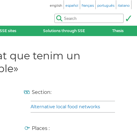
english
español
français
português
italiano
SSE sites
Solutions through SSE
Thesis
iat que tenim un
ble»
Section:
Alternative local food networks
Places :