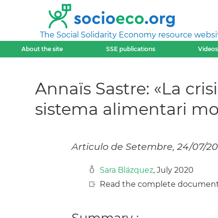
The Social Solidarity Economy resource websi
About the site
SSE publications
Videos
Annaïs Sastre: «La cri
sistema alimentari mo
Articulo de Setembre, 24/07/2
Sara Blázquez
, July 2020
Read the complete document
Summary :