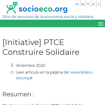
en
es
fr
pt
it
Sitio de recursos de la economía social y solidaria
[Initiative] PTCE
Construire Solidaire
diciembre 2020
Leer artículo en la página de:
www.lelabo-
ess.org
Resumen :