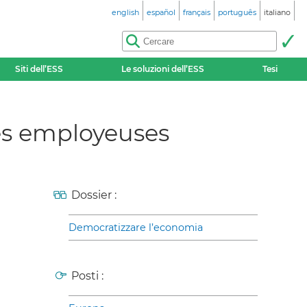
english
español
français
português
italiano
Siti dell’ESS
Le soluzioni dell’ESS
Tesi
les employeuses
Dossier :
Democratizzare l’economia
Posti :