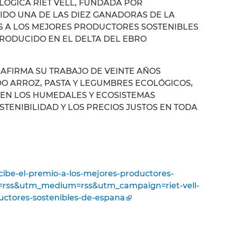
ÓGICA RIET VELL, FUNDADA POR
 SIDO UNA DE LAS DIEZ GANADORAS DE LA
S A LOS MEJORES PRODUCTORES SOSTENIBLES
RODUCIDO EN EL DELTA DEL EBRO
EAFIRMA SU TRABAJO DE VEINTE AÑOS
 ARROZ, PASTA Y LEGUMBRES ECOLÓGICOS,
EN LOS HUMEDALES Y ECOSISTEMAS
STENIBILIDAD Y LOS PRECIOS JUSTOS EN TODA
ecibe-el-premio-a-los-mejores-productores-
e=rss&utm_medium=rss&utm_campaign=riet-vell-
uctores-sostenibles-de-espana