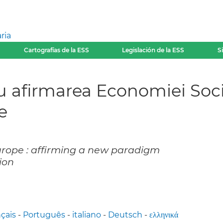
ria
Cartografías de la ESS
Legislación de la ESS
S
 afirmarea Economiei Sociale
e
urope : affirming a new paradigm
ion
nçais
-
Português
-
italiano
-
Deutsch
-
ελληνικά