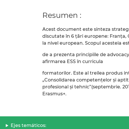
Resumen :
Acest document este sinteza strategiil
discutate în 6 țări europene: Franța,
la nivel european. Scopul acesteia es
de a prezenta principiile de advocacy 
afirmarea ESS în curricula
formatorilor. Este al treilea produs in
„Consolidarea competențelor și aptitu
profesional și tehnic”(septembrie. 20
Erasmus+.
Ejes temáticos: