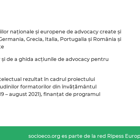
or naționale și europene de advocacy create și
 Germania, Grecia, Italia, Portugalia și România și
te
și de a ghida acțiunile de advocacy pentru
telectual rezultat în cadrul proiectului
dinilor formatorilor din învățământul
19 – august 2021), finanțat de programul
socioeco.org es parte de la red Ripess Euro