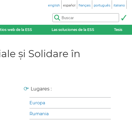
english
español
français
português
italiano
itios web de la ESS
Las soluciones de la ESS
Tesis
 și Solidare în
Lugares :
Europa
Rumania