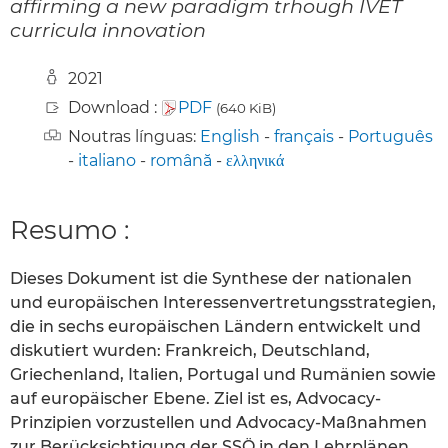
affirming a new paradigm trhough IVET
curricula innovation
2021
Download :
PDF
(640 KiB)
Noutras línguas:
English
-
français
-
Português
-
italiano
-
română
-
ελληνικά
Resumo :
Dieses Dokument ist die Synthese der nationalen
und europäischen Interessenvertretungsstrategien,
die in sechs europäischen Ländern entwickelt und
diskutiert wurden: Frankreich, Deutschland,
Griechenland, Italien, Portugal und Rumänien sowie
auf europäischer Ebene. Ziel ist es, Advocacy-
Prinzipien vorzustellen und Advocacy-Maßnahmen
zur Berücksichtigung der SSÖ in den Lehrplänen