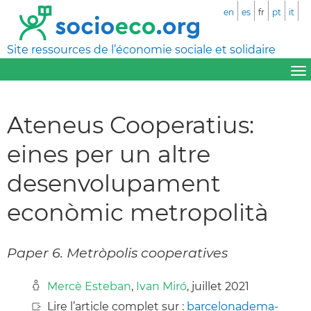
en
es
fr
pt
it
Site ressources de l’économie sociale et solidaire
Ateneus Cooperatius:
eines per un altre
desenvolupament
econòmic metropolità
Paper 6. Metròpolis cooperatives
Mercè Esteban
,
Ivan Miró
, juillet 2021
Lire l’article complet sur :
barcelonadema-