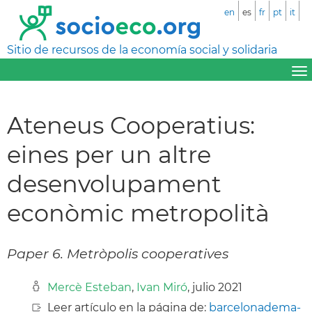
en
es
fr
pt
it
Sitio de recursos de la economía social y solidaria
Ateneus Cooperatius:
eines per un altre
desenvolupament
econòmic metropolità
Paper 6. Metròpolis cooperatives
Mercè Esteban
,
Ivan Miró
, julio 2021
Leer artículo en la página de:
barcelonadema-