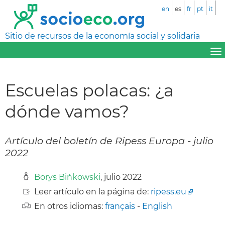
en
es
fr
pt
it
Sitio de recursos de la economía social y solidaria
Escuelas polacas: ¿a
dónde vamos?
Artículo del boletín de Ripess Europa - julio
2022
Borys Bińkowski
, julio 2022
Leer artículo en la página de:
ripess.eu
En otros idiomas:
français
-
English