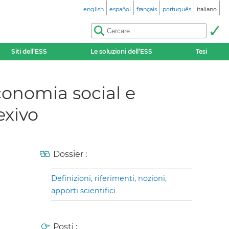
english
español
français
português
italiano
Siti dell’ESS
Le soluzioni dell’ESS
Tesi
conomia social e
exivo
Dossier :
Definizioni, riferimenti, nozioni,
apporti scientifici
Posti :