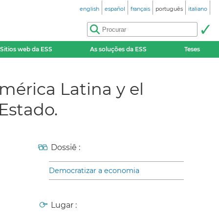
english
español
français
português
italiano
Sitios web da ESS
As soluções da ESS
Teses
mérica Latina y el
 Estado.
Dossiê :
Democratizar a economia
Lugar :