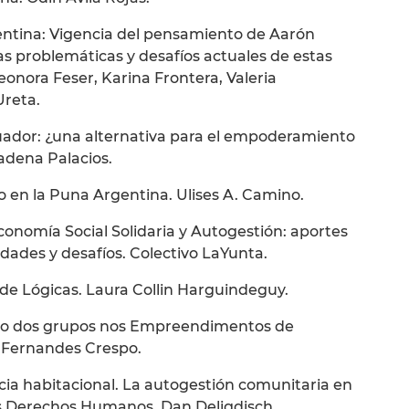
entina: Vigencia del pensamiento de Aarón
 las problemáticas y desafíos actuales de estas
eonora Feser, Karina Frontera, Valeria
Ureta.
cuador: ¿una alternativa para el empoderamiento
Cadena Palacios.
o en la Puna Argentina. Ulises A. Camino.
onomía Social Solidaria y Autogestión: aportes
dades y desafíos. Colectivo LaYunta.
de Lógicas. Laura Collin Harguindeguy.
to dos grupos nos Empreendimentos de
a Fernandes Crespo.
cia habitacional. La autogestión comunitaria en
os Derechos Humanos. Dan Deligdisch.