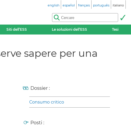
english
español
français
português
italiano
Siti dell’ESS
Le soluzioni dell’ESS
Tesi
serve sapere per una
Dossier :
Consumo critico
Posti :