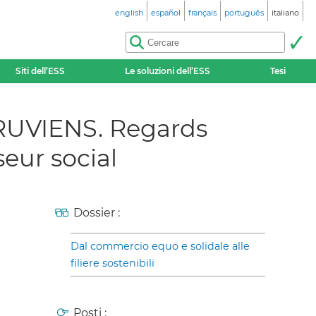
english
español
français
português
italiano
Siti dell’ESS
Le soluzioni dell’ESS
Tesi
UVIENS. Regards
seur social
Dossier :
Dal commercio equo e solidale alle
filiere sostenibili
Posti :