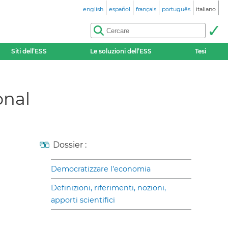
english
español
français
português
italiano
Siti dell’ESS
Le soluzioni dell’ESS
Tesi
onal
Dossier :
Democratizzare l’economia
Definizioni, riferimenti, nozioni,
apporti scientifici