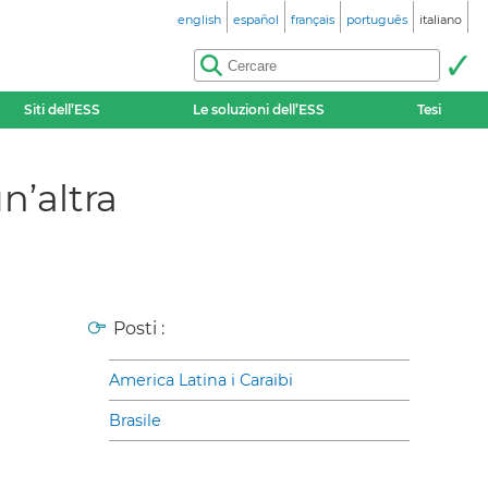
english
español
français
português
italiano
Siti dell’ESS
Le soluzioni dell’ESS
Tesi
n’altra
Posti :
America Latina i Caraibi
Brasile