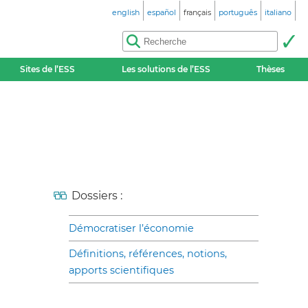
english
español
français
português
italiano
Sites de l’ESS
Les solutions de l’ESS
Thèses
Dossiers :
Démocratiser l’économie
Définitions, références, notions,
apports scientifiques