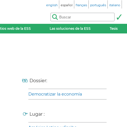
english
español
français
português
italiano
itios web de la ESS
Las soluciones de la ESS
Tesis
Dossier:
Democratizar la economía
Lugar :