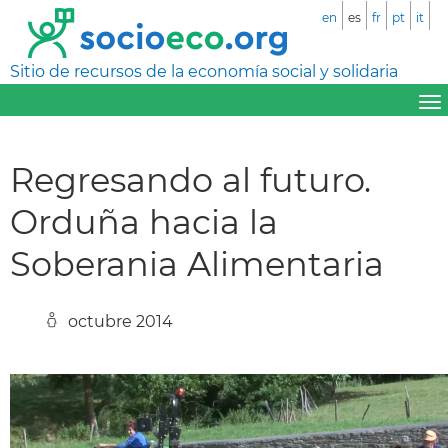
en
es
fr
pt
it
Sitio de recursos de la economía social y solidaria
Regresando al futuro.
Orduña hacia la
Soberania Alimentaria
octubre 2014