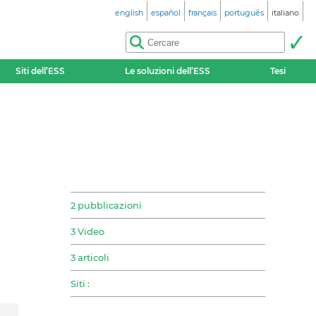
english
español
français
português
italiano
Siti dell’ESS
Le soluzioni dell’ESS
Tesi
2 pubblicazioni
3 Video
3 articoli
Siti :