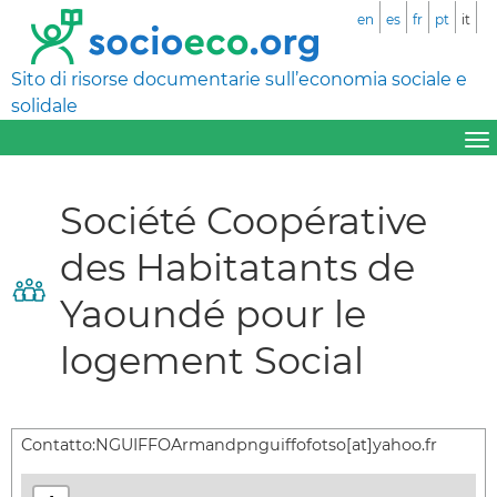
en
es
fr
pt
it
Sito di risorse documentarie sull’economia sociale e
solidale
Société Coopérative
des Habitatants de
Yaoundé pour le
logement Social
Contatto:
NGUIFFOArmandpnguiffofotso[at]yahoo.fr