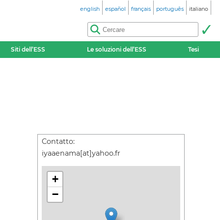
english
español
français
português
italiano
Siti dell’ESS
Le soluzioni dell’ESS
Tesi
Contatto:
iyaaenama[at]yahoo.fr
+
−