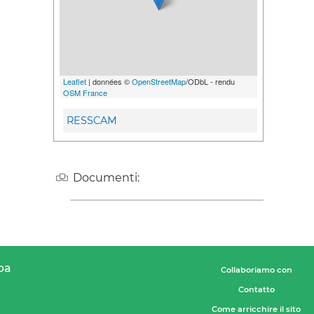
Leaflet
| données ©
OpenStreetMap
/ODbL - rendu
OSM France
RESSCAM
Documenti:
pa
Collaboriamo con
Contatto
Come arricchire il sito