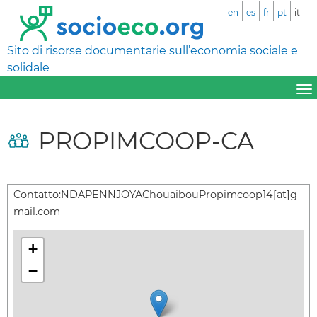
en
es
fr
pt
it
Sito di risorse documentarie sull’economia sociale e
solidale
PROPIMCOOP-CA
Contatto:
NDAPENNJOYAChouaibouPropimcoop14[at]g
mail.com
+
−