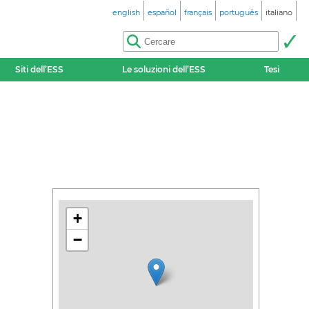
english
español
français
português
italiano
Siti dell’ESS
Le soluzioni dell’ESS
Tesi
+
−