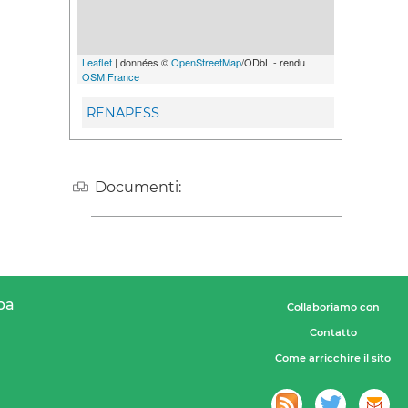
Leaflet
| données ©
OpenStreetMap
/ODbL - rendu
OSM France
RENAPESS
Documenti:
pa
Collaboriamo con
Contatto
Come arricchire il sito