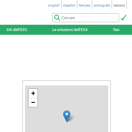
english
español
français
português
italiano
Siti dell’ESS
Le soluzioni dell’ESS
Tesi
+
−