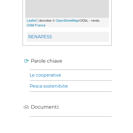
Leaflet
| données ©
OpenStreetMap
/ODbL - rendu
OSM France
RENAPESS
Parole chiave
Le cooperative
Pesca sostenibilie
Documenti: