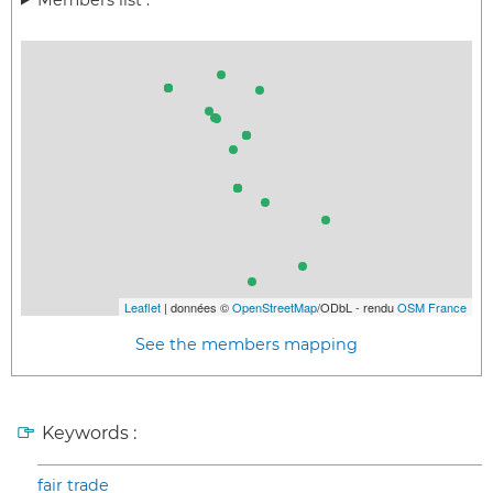
Leaflet
| données ©
OpenStreetMap
/ODbL - rendu
OSM France
See the members mapping
Keywords :
fair trade